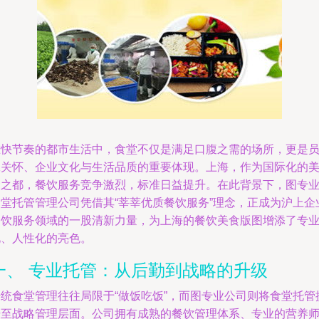
在快节奏的都市生活中，食堂不仅是满足口腹之需的场所，更是
工关怀、企业文化与生活品质的重要体现。上海，作为国际化的
食之都，餐饮服务竞争激烈，标准日益提升。在此背景下，图专
食堂托管管理公司凭借其“莘莘优质餐饮服务”理念，正成为沪上企
餐饮服务领域的一股清新力量，为上海的餐饮美食版图增添了专
化、人性化的亮色。
一、 专业托管：从后勤到战略的升级
传统食堂管理往往局限于“做饭吃饭”，而图专业公司则将食堂托管
升至战略管理层面。公司拥有成熟的餐饮管理体系、专业的营养