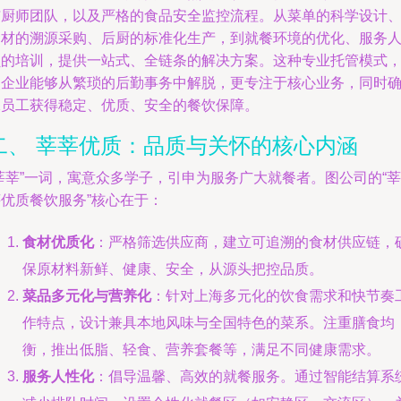
与厨师团队，以及严格的食品安全监控流程。从菜单的科学设计
食材的溯源采购、后厨的标准化生产，到就餐环境的优化、服务
员的培训，提供一站式、全链条的解决方案。这种专业托管模式
使企业能够从繁琐的后勤事务中解脱，更专注于核心业务，同时
保员工获得稳定、优质、安全的餐饮保障。
二、 莘莘优质：品质与关怀的核心内涵
莘莘”一词，寓意众多学子，引申为服务广大就餐者。图公司的“莘
莘优质餐饮服务”核心在于：
食材优质化
：严格筛选供应商，建立可追溯的食材供应链，
保原材料新鲜、健康、安全，从源头把控品质。
菜品多元化与营养化
：针对上海多元化的饮食需求和快节奏
作特点，设计兼具本地风味与全国特色的菜系。注重膳食均
衡，推出低脂、轻食、营养套餐等，满足不同健康需求。
服务人性化
：倡导温馨、高效的就餐服务。通过智能结算系