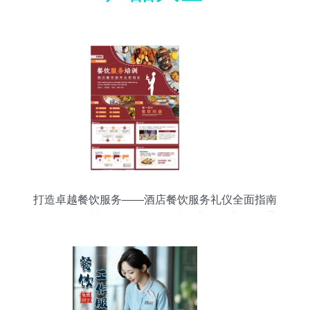
打造卓越餐饮服务——酒店餐饮服务礼仪全面指南
\n- 副标题 从礼仪到技巧，提升顾客体验之道\n- 背
景图 精致的餐桌摆设或餐厅场景\n\n### 第二步 礼
仪的重要性（开场压题）\n- 标题 为何礼仪是餐饮
服务的核心？\n- 核心要点列表 \n - 创收利器 专业
服务可直接带来客宴服务优质追加、酒店满房等营
收价值的拉升达15-20%多享效益，也让菜才贵倍