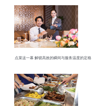
点菜这⼀幕 解锁⾼效的瞬间与服务温度的定格