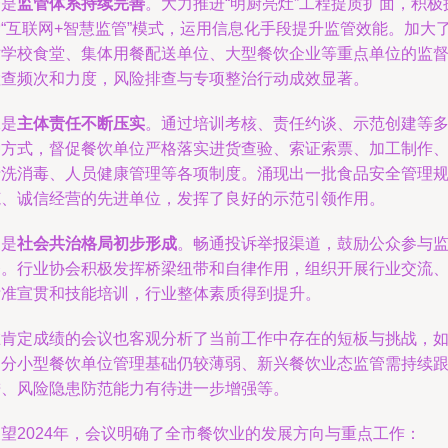
一是
监管体系持续完善
。大力推进“明厨亮灶”工程提质扩面，积极
索“互联网+智慧监管”模式，运用信息化手段提升监管效能。加大
对学校食堂、集体用餐配送单位、大型餐饮企业等重点单位的监
检查频次和力度，风险排查与专项整治行动成效显著。
二是
主体责任不断压实
。通过培训考核、责任约谈、示范创建等
种方式，督促餐饮单位严格落实进货查验、索证索票、加工制作
清洗消毒、人员健康管理等各项制度。涌现出一批食品安全管理
范、诚信经营的先进单位，发挥了良好的示范引领作用。
三是
社会共治格局初步形成
。畅通投诉举报渠道，鼓励公众参与
督。行业协会积极发挥桥梁纽带和自律作用，组织开展行业交流
标准宣贯和技能培训，行业整体素质得到提升。
在肯定成绩的会议也客观分析了当前工作中存在的短板与挑战，
部分小型餐饮单位管理基础仍较薄弱、新兴餐饮业态监管需持续
进、风险隐患防范能力有待进一步增强等。
展望2024年，会议明确了全市餐饮业的发展方向与重点工作：