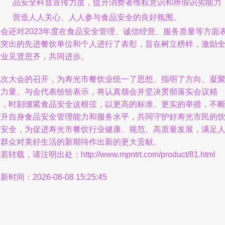
品安全科普宣传力度，提升消费者维权意识和辨假识劣能力
营造人人关心、人人参与食品安全的良好氛围。
大会还对2023年度在食品安全管理、诚信经营、服务质量等方面
现突出的先进餐饮单位和个人进行了表彰，旨在树立榜样，激励
行业见贤思齐，共同进步。
此次大会的召开，为寿光市餐饮业统一了思想、指明了方向、凝
了力量。与会代表纷纷表示，将认真领会并坚决贯彻落实会议精
神，时刻绷紧食品安全这根弦，以更高的标准、更实的举措，不
提升自身食品安全管理能力和服务水平，共同守护好寿光市民的
食安全，为促进寿光市餐饮行业健康、规范、高质量发展，满足
民群众对美好生活的新期待作出新的更大贡献。
若转载，请注明出处：http://www.mpntrt.com/product/81.html
新时间：2026-08-08 15:25:45