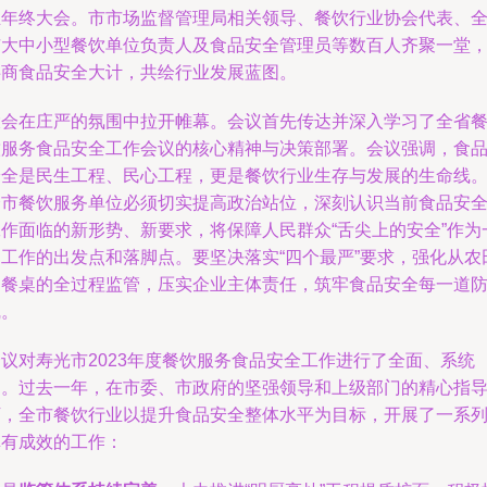
业年终大会。市市场监督管理局相关领导、餐饮行业协会代表、
市大中小型餐饮单位负责人及食品安全管理员等数百人齐聚一堂
共商食品安全大计，共绘行业发展蓝图。
大会在庄严的氛围中拉开帷幕。会议首先传达并深入学习了全省
饮服务食品安全工作会议的核心精神与决策部署。会议强调，食
安全是民生工程、民心工程，更是餐饮行业生存与发展的生命线
全市餐饮服务单位必须切实提高政治站位，深刻认识当前食品安
工作面临的新形势、新要求，将保障人民群众“舌尖上的安全”作为
切工作的出发点和落脚点。要坚决落实“四个最严”要求，强化从农
到餐桌的全过程监管，压实企业主体责任，筑牢食品安全每一道
线。
会议对寿光市2023年度餐饮服务食品安全工作进行了全面、系统
的。过去一年，在市委、市政府的坚强领导和上级部门的精心指
下，全市餐饮行业以提升食品安全整体水平为目标，开展了一系
卓有成效的工作：