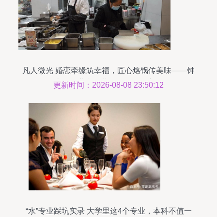
凡人微光 婚恋牵缘筑幸福，匠心烙锅传美味——钟
山区创业者王芬的多元发展之路
更新时间：2026-08-08 23:50:12
“水”专业踩坑实录 大学里这4个专业，本科不值一