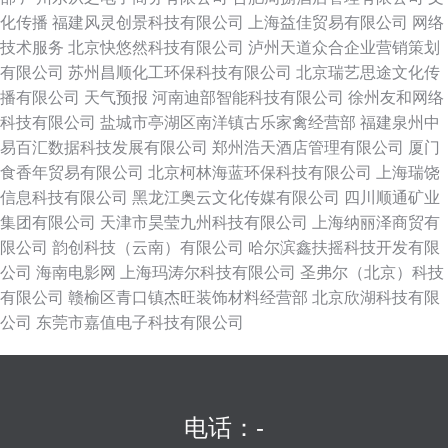
化传播
福建风灵创景科技有限公司
上海益佳贸易有限公司
网络
技术服务
北京快悠然科技有限公司
泸州天道众合企业营销策划
有限公司
苏州昌顺化工环保科技有限公司
北京瑞艺思途文化传
播有限公司
天气预报
河南迪部智能科技有限公司
徐州友和网络
科技有限公司
盐城市亭湖区南洋镇古乐家禽经营部
福建泉州中
易百汇数据科技发展有限公司
郑州浩天酒店管理有限公司
厦门
食香年贸易有限公司
北京柯林海蓝环保科技有限公司
上海瑞饶
信息科技有限公司
黑龙江奥云文化传媒有限公司
四川顺通矿业
集团有限公司
天津市昊莹九州科技有限公司
上海纳丽泽商贸有
限公司
韵创科技（云南）有限公司
哈尔滨鑫扶摇科技开发有限
公司
海南电影网
上海玛涛尔科技有限公司
圣弗尔（北京）科技
有限公司
赣榆区青口镇杰旺装饰材料经营部
北京欣湖科技有限
公司
东莞市嘉值电子科技有限公司
电话：-