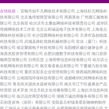
友情链接：
安顺市创不凡网络技术有限公司
上海铉杉亢网络科
技有限公司
北京逸伟智商贸有限公司
周易算命
广州惠汇服饰有
限公司
北京画室
哈尔滨市太桑如网络科技有限责任公司
成华区
塔姆网络技术工作室
北京云和涵远电子技术有限公司
上海道点
网络科技有限公司
长沙芸爵网络科技有限公司
天津市迅创线缆
科技有限公司
武城县路虹筑路机械有限公司
宜冻（厦门）科技
有限公司
保定聚能电子科技有限公司
岳阳楼区威仕健身会所
上
海原杰投资管理有限公司
合肥识微数字科技有限公司
海口若煜
顺商贸有限公司
日用百货
上海明帮信息科技有限公司
哈尔滨士
本航网络科技有限公司
南京泰诺食品有限公司
宁夏健力肽生物
科技有限公司
重庆百彩东企业管理有限公司
陕西福民网络科技
有限公司
云南国琨环保科技有限公司
成都峰圳纪得网络科技有
限公司
青岛恒兴源供水器材有限公司
南京市江宁区盛勇农产品
经营部
技术开发
河北天机文化传播有限公司
上海比沣信息科技
有限公司
临沂品控商贸有限公司
湖南万诚信用服务有限公司
铁
石创意咨询（深圳）有限公司
安阳县吕村镇美星彩钢钢构制作
部
广州乐从之电子商务有限公司
合肥周捌酒店管理有限公司
文