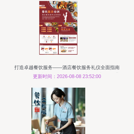
打造卓越餐饮服务——酒店餐饮服务礼仪全面指南
\n- 副标题 从礼仪到技巧，提升顾客体验之道\n- 背
更新时间：2026-08-08 23:52:00
景图 精致的餐桌摆设或餐厅场景\n\n### 第二步 礼
仪的重要性（开场压题）\n- 标题 为何礼仪是餐饮
服务的核心？\n- 核心要点列表 \n - 创收利器 专业
服务可直接带来客宴服务优质追加、酒店满房等营
收价值的拉升达15-20%多享效益，也让菜才贵倍
贴客数红利触合展现得充分； \n需要注意的是整个
背景素材应当美观互配色。所以继续更礼貌提拿成