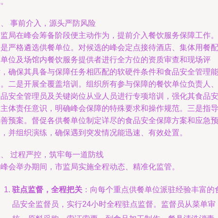
线。
一、 事前介入，源头严防风险
市监局在峰会筹备阶段便主动作为，提前介入餐饮服务保障工作
一是严格遴选供餐单位。对候选的峰会定点接待酒店、集体用餐
送单位及场馆内餐饮服务提供者进行全方位的资质审查和现场评
估，确保其具备与保障任务相匹配的软硬件条件和食品安全管理
力。二是开展全覆盖培训。组织所有参与保障的餐饮单位负责人
食品安全管理员及关键岗位从业人员进行专项培训，强化其食品
全主体责任意识，明确峰会保障的特殊要求和操作规范。三是指
完善预案。督促各供餐单位制定详尽的食品安全保障方案和应急
案，并组织演练，确保遇到突发情况能迅速、有效处置。
二、 过程严控，筑牢每一道防线
在峰会举办期间，市监局实施全程动态、精准化监管。
驻点监督，全程把关
：向每个重点供餐单位派驻经验丰富的
品安全监督员，实行24小时全程驻点监督。监督员从菜单审