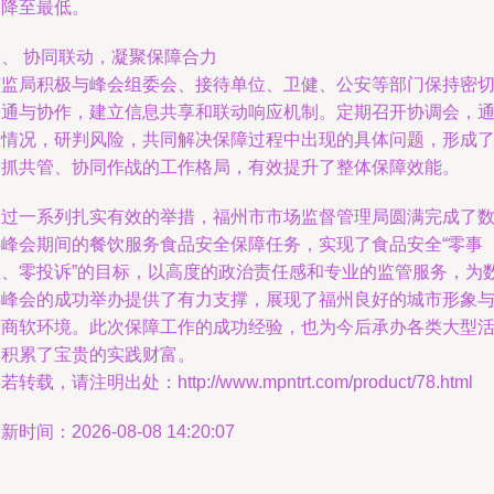
响降至最低。
四、 协同联动，凝聚保障合力
市监局积极与峰会组委会、接待单位、卫健、公安等部门保持密
沟通与协作，建立信息共享和联动响应机制。定期召开协调会，
报情况，研判风险，共同解决保障过程中出现的具体问题，形成
齐抓共管、协同作战的工作格局，有效提升了整体保障效能。
通过一系列扎实有效的举措，福州市市场监督管理局圆满完成了
字峰会期间的餐饮服务食品安全保障任务，实现了食品安全“零事
故、零投诉”的目标，以高度的政治责任感和专业的监管服务，为
字峰会的成功举办提供了有力支撑，展现了福州良好的城市形象
营商软环境。此次保障工作的成功经验，也为今后承办各类大型
动积累了宝贵的实践财富。
若转载，请注明出处：http://www.mpntrt.com/product/78.html
新时间：2026-08-08 14:20:07