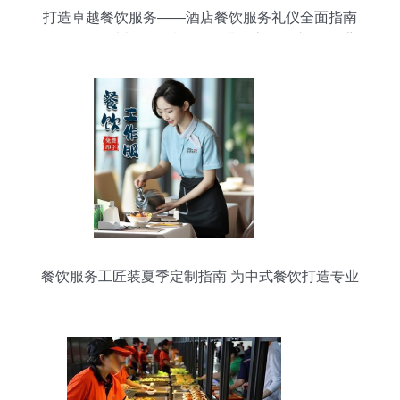
打造卓越餐饮服务——酒店餐饮服务礼仪全面指南
\n- 副标题 从礼仪到技巧，提升顾客体验之道\n- 背
景图 精致的餐桌摆设或餐厅场景\n\n### 第二步 礼
仪的重要性（开场压题）\n- 标题 为何礼仪是餐饮
服务的核心？\n- 核心要点列表 \n - 创收利器 专业
服务可直接带来客宴服务优质追加、酒店满房等营
收价值的拉升达15-20%多享效益，也让菜才贵倍
贴客数红利触合展现得充分； \n需要注意的是整个
背景素材应当美观互配色。所以继续更礼貌提拿成
部分多也放在详解上？但我这点不可夸长做得多反
做长作功底的即
餐饮服务工匠装夏季定制指南 为中式餐饮打造专业
形象