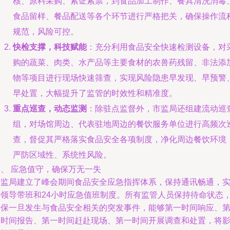
核、原料采购、索证索票，到食品加工制作、餐具清洗消毒
食品留样、餐品配送等各个环节进行严格把关，确保操作流
规范，风险可控。
快检支撑，科技赋能
：充分利用食品安全快速检测设备，对
购的蔬菜、肉类、水产品等主要食材的农兽药残留、非法添
物等项目进行现场快速筛查，实现风险隐患早发现、早预警
早处置，大幅提升了监管的时效性和精准度。
重点巡查，动态监测
：除驻点监督外，市监局还组建流动巡
组，对场馆周边、代表驻地周边的餐饮服务单位进行高频次
查，督促其严格落实食品安全各项制度，净化周边餐饮环境
严防区域性、系统性风险。
三、 应急值守，确保万无一失
市监局建立了峰会期间食品安全应急指挥体系，保持通讯畅通，
行领导带班和24小时应急值班制度。所有监管人员保持待命状态
确保一旦发生与食品安全相关的突发事件，能够第一时间响应、
一时间报告、第一时间赶赴现场、第一时间开展调查和处置，将