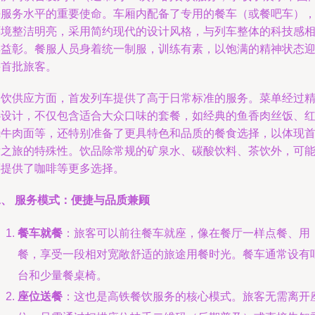
铁服务水平的重要使命。车厢内配备了专用的餐车（或餐吧车）
环境整洁明亮，采用简约现代的设计风格，与列车整体的科技感
得益彰。餐服人员身着统一制服，训练有素，以饱满的精神状态
接首批旅客。
餐饮供应方面，首发列车提供了高于日常标准的服务。菜单经过
心设计，不仅包含适合大众口味的套餐，如经典的鱼香肉丝饭、
烧牛肉面等，还特别准备了更具特色和品质的餐食选择，以体现
发之旅的特殊性。饮品除常规的矿泉水、碳酸饮料、茶饮外，可
还提供了咖啡等更多选择。
二、 服务模式：便捷与品质兼顾
餐车就餐
：旅客可以前往餐车就座，像在餐厅一样点餐、用
餐，享受一段相对宽敞舒适的旅途用餐时光。餐车通常设有
台和少量餐桌椅。
座位送餐
：这也是高铁餐饮服务的核心模式。旅客无需离开