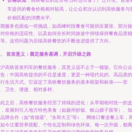
价格认知
：高铁餐饮的定价在当时也引发了广泛讨论。首发
车提供的餐食价格相对较高，让公众初次认识到高铁服务与
价相匹配的消费水平。
初期服务也面临一些挑战，如高峰时段餐食可能供应紧张、部分
客对价格的适应性、以及如何在长时间旅途中持续保持餐食品质
定等。这些问题为后续高铁餐饮的不断改进提供了方向。
四、 首发意义：奠定服务基调，开启升级之路
京沪高铁首发列车的餐饮服务，其意义远不止于一顿饭。它向公
宣告：中国高铁提供的不仅是速度，更是一种现代化的、高品质
旅行生活方式。它设定了高铁餐饮服务的基本框架和标准——安
全、卫生、便捷、相对多样。
自此之后，高铁餐饮服务经历了持续的进化：从早期相对统一的
饭，发展到引入地方特色美食（如扬州炒饭、岐山臊子面等）、
品牌合作（如“肯德基”、“永和大王”等）、网络订餐送餐上车，
到如今注重营养搭配、个性化定制和绿色环保。每一次升级，都