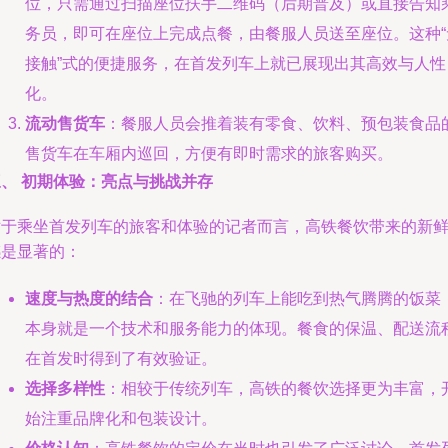
位，只需通过扫描座位扶手二维码（后期普及）或直接告知
务员，即可在座位上完成点餐，由餐服人员送至座位。这种“
接触”式的便捷服务，在首发列车上就已展现出其高效与人性
化。
流动售货车
：餐服人员会推着装有零食、饮料、预包装食品
售货车在车厢内巡回，方便有即时需求的旅客购买。
三、 初期体验：亮点与挑战并存
对于乘坐首发列车的旅客和体验的记者而言，高铁餐饮带来的新
感是显著的：
速度与热度的结合
：在飞驰的列车上能吃到热气腾腾的饭菜
本身就是一个技术和服务能力的体现。餐食的保温、配送流
在首发时得到了有效验证。
选择多样性
：相较于传统列车，高铁的餐饮选择更为丰富，
始注重品牌化和包装设计。