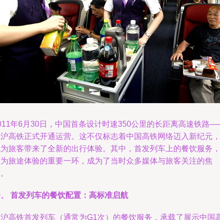
011年6月30日，中国首条设计时速350公里的长距离高速铁路—
京沪高铁正式开通运营。这不仅标志着中国高铁网络迈入新纪元
也为旅客带来了全新的出行体验。其中，首发列车上的餐饮服务
作为旅途体验的重要一环，成为了当时众多媒体与旅客关注的焦
点。
一、 首发列车的餐饮配置：高标准启航
京沪高铁首发列车（通常为G1次）的餐饮服务，承载了展示中国