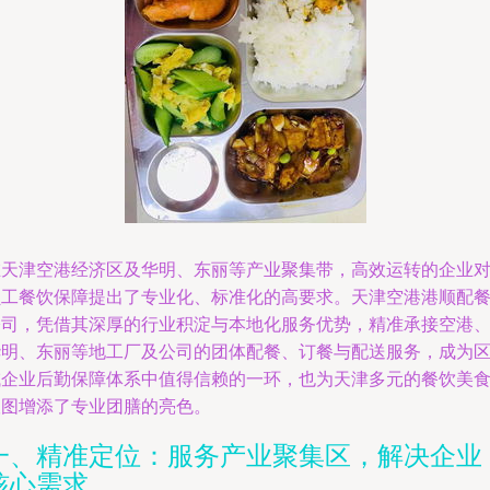
在天津空港经济区及华明、东丽等产业聚集带，高效运转的企业
员工餐饮保障提出了专业化、标准化的高要求。天津空港港顺配
公司，凭借其深厚的行业积淀与本地化服务优势，精准承接空港
华明、东丽等地工厂及公司的团体配餐、订餐与配送服务，成为
域企业后勤保障体系中值得信赖的一环，也为天津多元的餐饮美
版图增添了专业团膳的亮色。
一、精准定位：服务产业聚集区，解决企业
核心需求