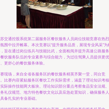
江苏交通控股系统第二届服务区餐饮服务人员岗位技能竞赛在热
的氛围中拉开帷幕。本次竞赛以“提升服务品质，展现专业风采”为
心，旨在通过岗位练兵与技能比武，全面检阅并提升高速公路服
区餐饮服务队伍的专业素养与综合能力，为过往驾乘人员提供更
质、更舒心的餐饮服务体验。
竞赛现场，来自全省各服务区的餐饮服务精英齐聚一堂，同台竞
技。比赛内容紧贴服务区餐饮工作实际需求，涵盖了理论知识考
与实际操作技能两大板块。理论知识部分重点考察食品安全法规
服务礼仪规范、地方特色餐饮文化以及应急处置知识，确保服务
员具备扎实的专业基础。