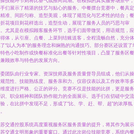
实操技能环节则将比赛气氛推向高潮。在模拟的真实服务场景中
选手们展示了精湛的技艺与贴心的服务。中餐摆台竞赛中，餐具
位精准、间距匀称、造型美观，体现了规范化与艺术性的结合；
巾折花项目则花样迭出，造型生动，展现了服务人员的巧思与审
美。尤其是在模拟顾客服务环节，选手们面带微笑，用语规范，
对得体，从引座、点餐、上菜到结账送客，全程流畅自然，充分
现了“以人为本”的服务理念和娴熟的沟通技巧。部分赛区还设置了
方特色小吃制作或快餐标准化出餐等针对性项目，凸显了服务区
饮兼顾效率与特色的发展方向。
评委团队由行业专家、资深技师及服务质量督导员组成，他们从
作规范性、技能熟练度、服务亲和力、仪容仪表以及工作效率等
个维度进行严格、公正的评分。竞赛不仅是技能的比拼，更是服
意识、职业精神和团队协作能力的全面展示。选手们在切磋中交
经验，在比拼中发现不足，形成了“比、学、赶、帮、超”的浓厚氛
围。
江苏交通控股系统高度重视服务区服务质量的提升，将其作为展
江苏交通文明形象的重要窗口。通过此次岗位技能竞赛，系统内